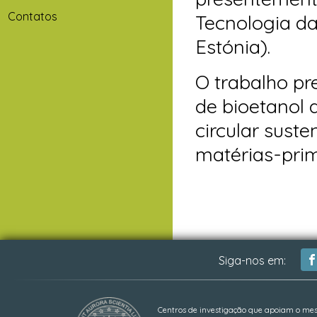
Contatos
Tecnologia da
Estónia).
O trabalho p
de bioetanol
circular suste
matérias-pri
Siga-nos em:
Centros de investigação que apoiam o me