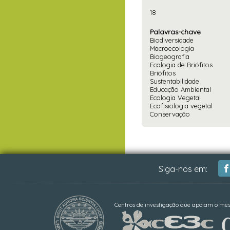
18
Palavras-chave
Biodiversidade
Macroecologia
Biogeografia
Ecologia de Briófitos
Briófitos
Sustentabilidade
Educação Ambiental
Ecologia Vegetal
Ecofisiologia vegetal
Conservação
Siga-nos em:
Centros de investigação que apoiam o me